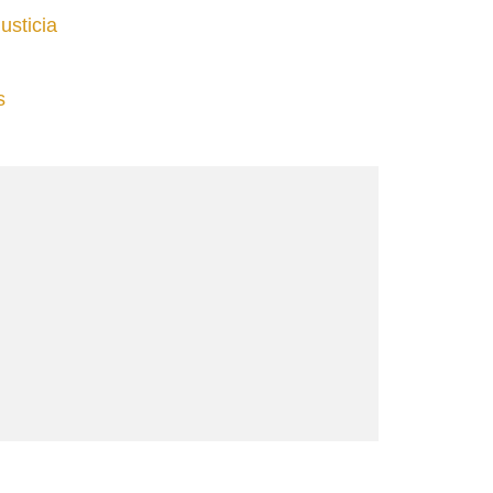
usticia
s