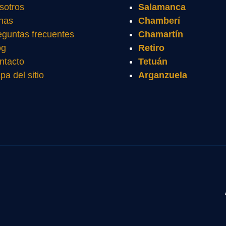
sotros
Salamanca
nas
Chamberí
eguntas frecuentes
Chamartín
og
Retiro
ntacto
Tetuán
pa del sitio
Arganzuela