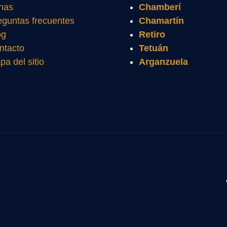
nas
Chamberí
eguntas frecuentes
Chamartín
og
Retiro
ntacto
Tetuán
pa del sitio
Arganzuela