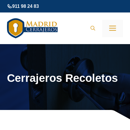
Saltar
911 98 24 83
al
contenido
Men
Cerrajeros Recoletos