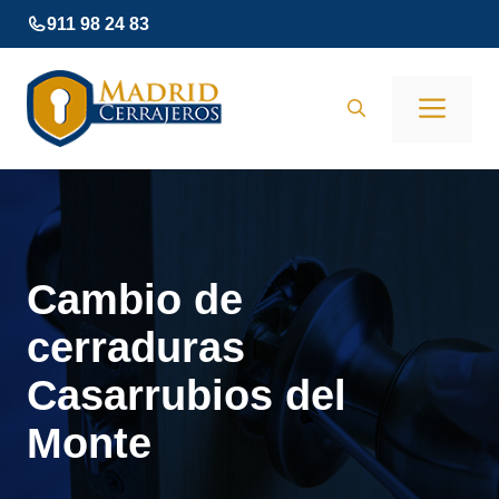
Saltar
911 98 24 83
al
contenido
Men
Cambio de
cerraduras
Casarrubios del
Monte