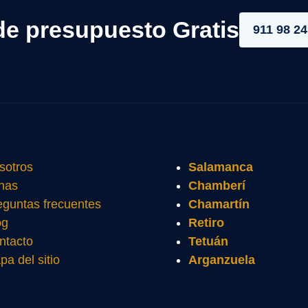
de presupuesto Gratis
911 98 24
sotros
Salamanca
nas
Chamberí
eguntas frecuentes
Chamartín
og
Retiro
ntacto
Tetuán
pa del sitio
Arganzuela