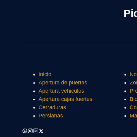
Pi
Inicio
No
Apertura de puertas
Zo
Apertura vehiculos
Pr
Apertura cajas fuertes
Bl
Cerraduras
Co
Persianas
Ma