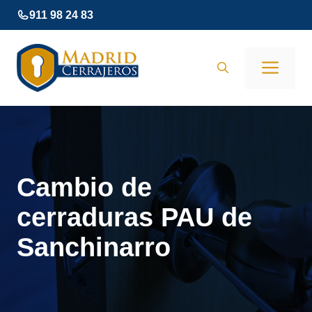
Saltar
911 98 24 83
al
contenido
Men
Cambio de
cerraduras PAU de
Sanchinarro