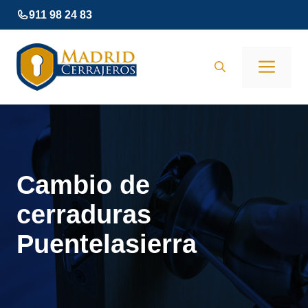
Saltar
911 98 24 83
al
contenido
Men
Cambio de
cerraduras
Puentelasierra