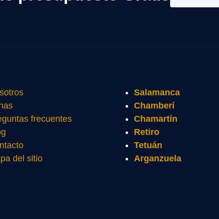
sotros
Salamanca
nas
Chamberí
eguntas frecuentes
Chamartín
og
Retiro
ntacto
Tetuán
pa del sitio
Arganzuela