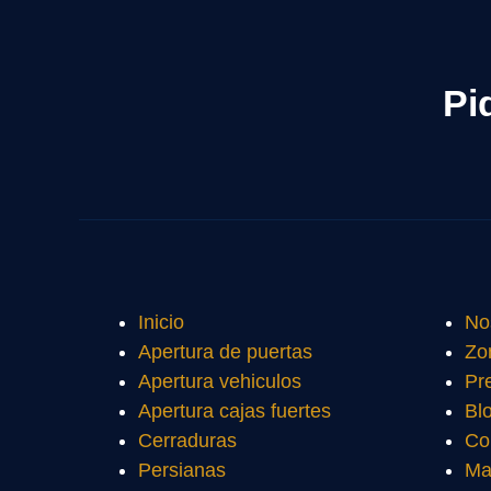
Pi
Inicio
No
Apertura de puertas
Zo
Apertura vehiculos
Pr
Apertura cajas fuertes
Bl
Cerraduras
Co
Persianas
Ma