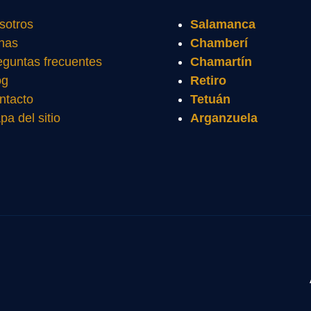
sotros
Salamanca
nas
Chamberí
eguntas frecuentes
Chamartín
og
Retiro
ntacto
Tetuán
pa del sitio
Arganzuela