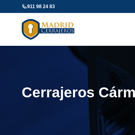
Saltar
911 98 24 83
al
contenido
Cerrajeros Cár