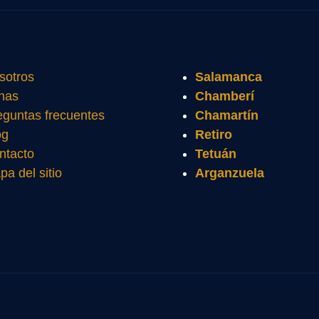
sotros
Salamanca
nas
Chamberí
eguntas frecuentes
Chamartín
og
Retiro
ntacto
Tetuán
pa del sitio
Arganzuela