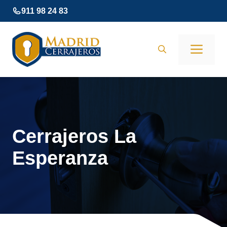
Saltar
911 98 24 83
al
contenido
Men
Cerrajeros La
Esperanza