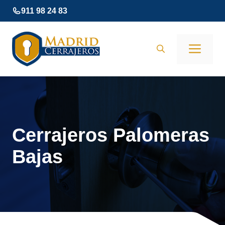
Saltar
911 98 24 83
al
contenido
Men
Cerrajeros Palomeras
Bajas