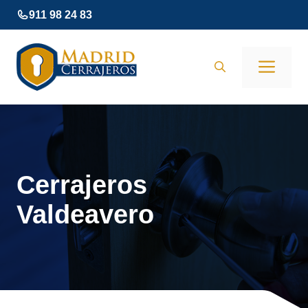
Saltar
911 98 24 83
al
contenido
Men
Cerrajeros
Valdeavero