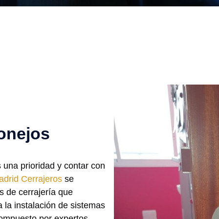
onejos
 una prioridad y contar con
drid Cerrajeros
se
os de cerrajería que
 la instalación de sistemas
ompuesto por expertos