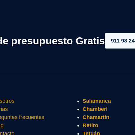
de presupuesto Gratis
911 98 24
sotros
Salamanca
nas
Chamberí
eguntas frecuentes
Chamartín
og
Retiro
ntacto
Tetuán