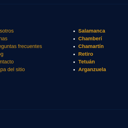
sotros
Salamanca
nas
Chamberí
eguntas frecuentes
Chamartín
og
Retiro
ntacto
Tetuán
pa del sitio
Arganzuela