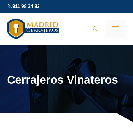
Saltar
911 98 24 83
al
contenido
Men
Cerrajeros Vinateros