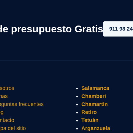
de presupuesto Gratis
911 98 24
sotros
Salamanca
nas
Chamberí
eguntas frecuentes
Chamartín
og
Retiro
ntacto
Tetuán
pa del sitio
Arganzuela