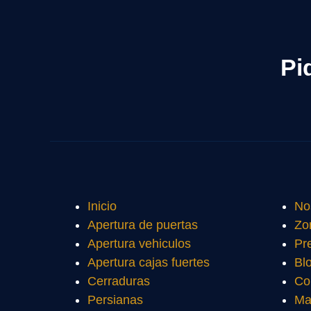
Pi
Inicio
No
Apertura de puertas
Zo
Apertura vehiculos
Pr
Apertura cajas fuertes
Bl
Cerraduras
Co
Persianas
Ma