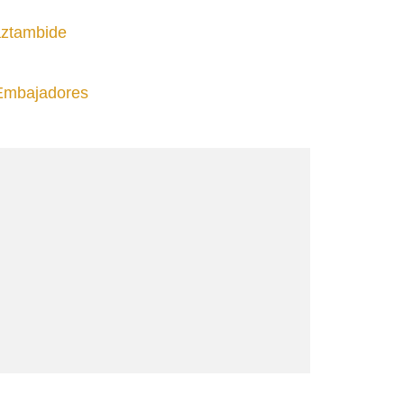
aztambide
 Embajadores