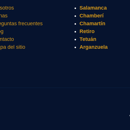
sotros
Salamanca
nas
Chamberí
eguntas frecuentes
Chamartín
og
Retiro
ntacto
Tetuán
pa del sitio
Arganzuela