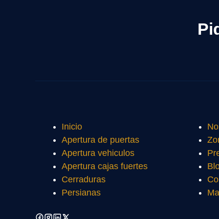
Pi
Inicio
No
Apertura de puertas
Zo
Apertura vehiculos
Pr
Apertura cajas fuertes
Bl
Cerraduras
Co
Persianas
Ma