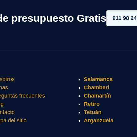
de presupuesto Gratis
911 98 24
sotros
Salamanca
nas
Chamberí
eguntas frecuentes
Chamartín
og
Retiro
ntacto
Tetuán
pa del sitio
Arganzuela