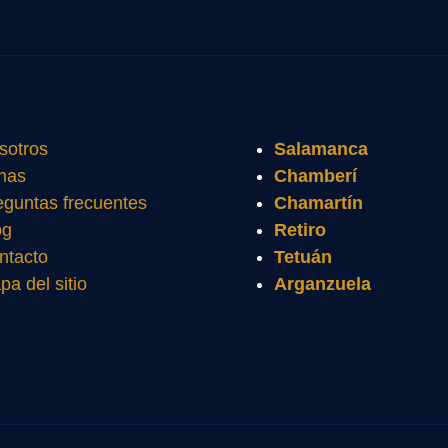
sotros
Salamanca
nas
Chamberí
eguntas frecuentes
Chamartín
og
Retiro
ntacto
Tetuán
pa del sitio
Arganzuela