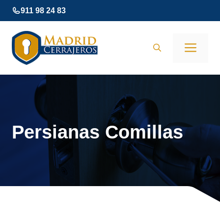
Saltar
911 98 24 83
al
contenido
Men
Persianas Comillas