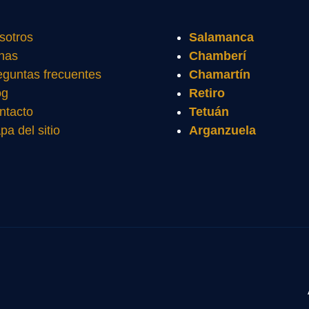
sotros
Salamanca
nas
Chamberí
eguntas frecuentes
Chamartín
og
Retiro
ntacto
Tetuán
pa del sitio
Arganzuela