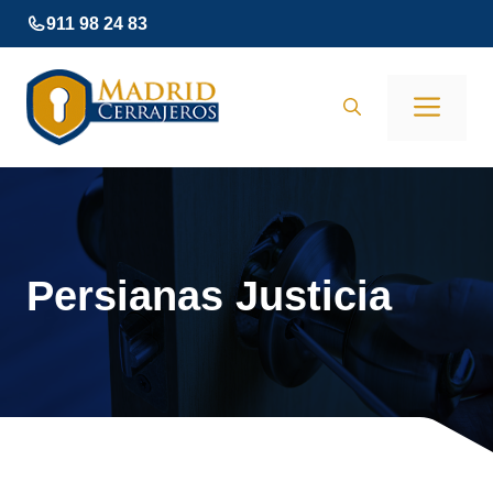
Saltar
911 98 24 83
al
contenido
Men
Persianas Justicia