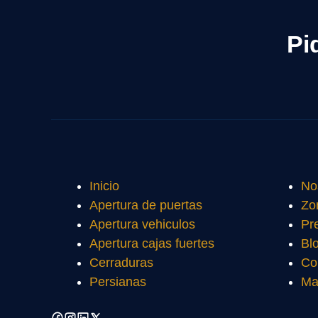
Pi
Inicio
No
Apertura de puertas
Zo
Apertura vehiculos
Pr
Apertura cajas fuertes
Bl
Cerraduras
Co
Persianas
Ma