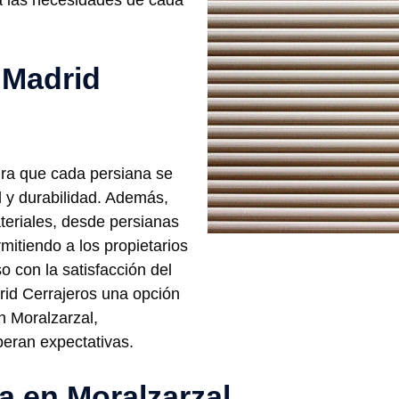
 a las necesidades de cada
 Madrid
ura que cada persiana se
d y durabilidad. Además,
eriales, desde persianas
itiendo a los propietarios
 con la satisfacción del
drid Cerrajeros una opción
n Moralzarzal,
eran expectativas.
ía en Moralzarzal