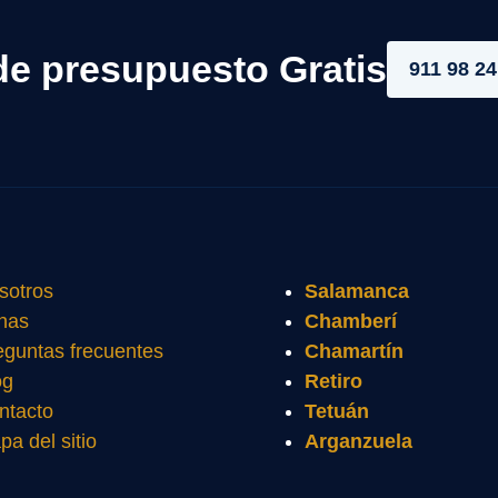
de presupuesto Gratis
911 98 24
sotros
Salamanca
nas
Chamberí
eguntas frecuentes
Chamartín
og
Retiro
ntacto
Tetuán
pa del sitio
Arganzuela