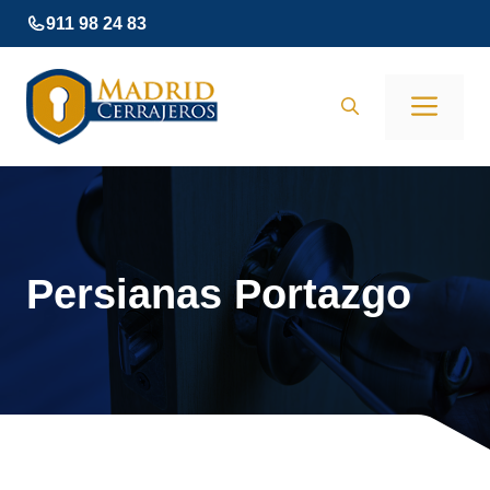
Saltar
911 98 24 83
al
contenido
Men
Persianas Portazgo