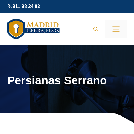
Saltar
911 98 24 83
al
contenido
Men
Persianas Serrano