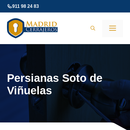
Saltar
911 98 24 83
al
contenido
Men
Persianas Soto de
Viñuelas