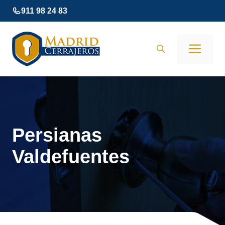
Saltar
911 98 24 83
al
contenido
Men
Persianas
Valdefuentes