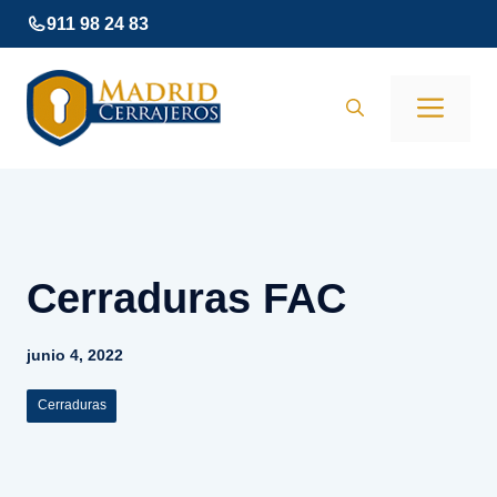
Saltar
911 98 24 83
al
contenido
Men
Cerraduras FAC
junio 4, 2022
Cerraduras