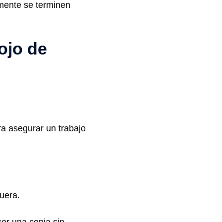
emente se terminen
ojo de
ra asegurar un trabajo
fuera.
er una copia sin