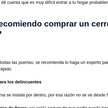
dé cuenta que es muy difícil entrar a tu hogar probabl
ecomiendo comprar un cerr
?
n
 todas las puertas; se recomienda lo haga un experto pa
rápido.
ara los delincuentes
ema se instala por dentro, por esa razón no se ve desde 
ias de llaves
: así estás seguro de que nadie pueda hac