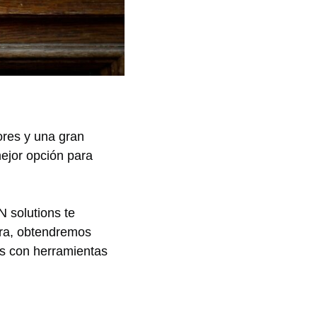
iores y una gran
mejor opción para
N solutions te
era, obtendremos
es con herramientas