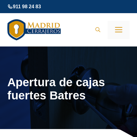
Saltar
911 98 24 83
al
contenido
Men
Apertura de cajas
fuertes Batres