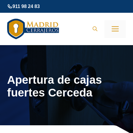
Saltar
911 98 24 83
al
contenido
Men
Apertura de cajas
fuertes Cerceda