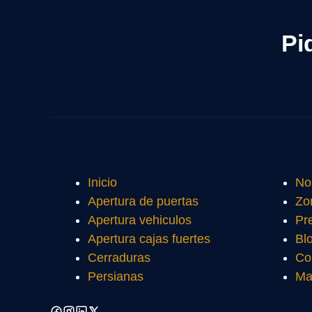
Pi
Inicio
No
Apertura de puertas
Zo
Apertura vehiculos
Pr
Apertura cajas fuertes
Bl
Cerraduras
Co
Persianas
Ma