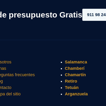
de presupuesto Gratis
911 98 24
sotros
Salamanca
nas
Chamberí
eguntas frecuentes
Chamartín
og
Retiro
ntacto
Tetuán
pa del sitio
Arganzuela