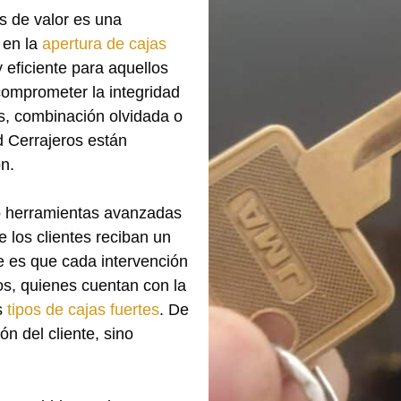
os de valor es una
 en la
apertura de cajas
y eficiente para aquellos
comprometer la integridad
es, combinación olvidada o
d Cerrajeros están
n.
do herramientas avanzadas
 los clientes reciban un
e es que cada intervención
os, quienes cuentan con la
s
tipos de cajas fuertes
. De
ón del cliente, sino