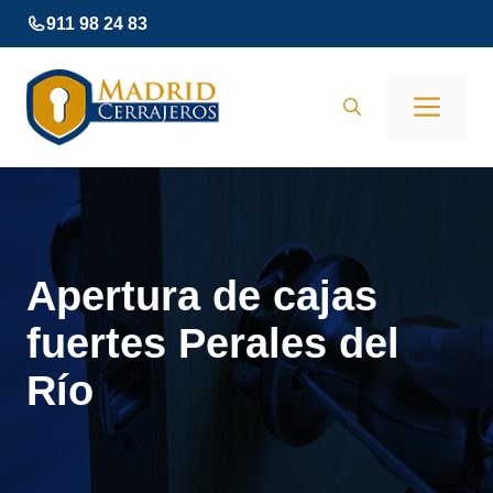
Saltar
911 98 24 83
al
contenido
Men
Apertura de cajas
fuertes Perales del
Río