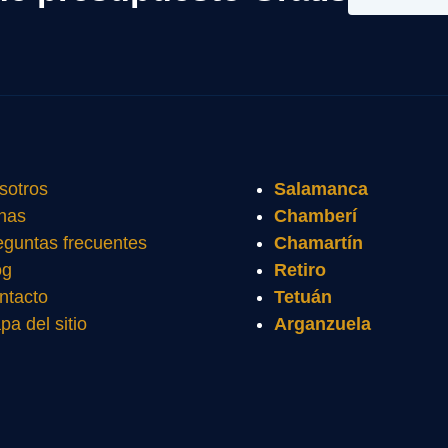
sotros
Salamanca
nas
Chamberí
eguntas frecuentes
Chamartín
og
Retiro
ntacto
Tetuán
pa del sitio
Arganzuela