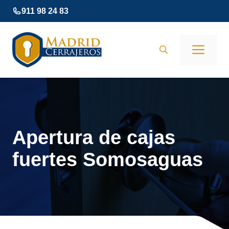
Saltar
911 98 24 83
al
contenido
Men
Apertura de cajas
fuertes Somosaguas