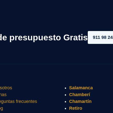
de presupuesto Gratis
911 98 24
sotros
Salamanca
nas
Chamberí
eguntas frecuentes
Chamartín
og
Retiro