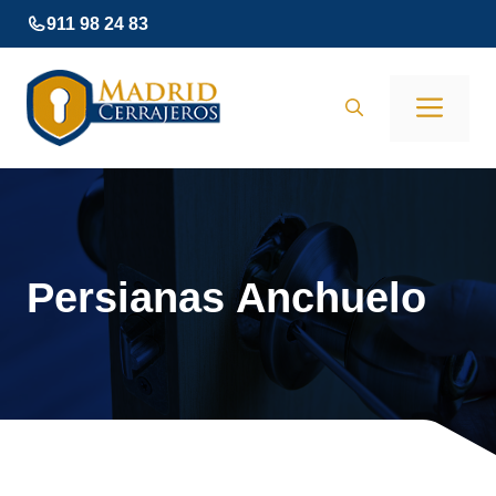
Saltar
911 98 24 83
al
contenido
Men
Persianas Anchuelo