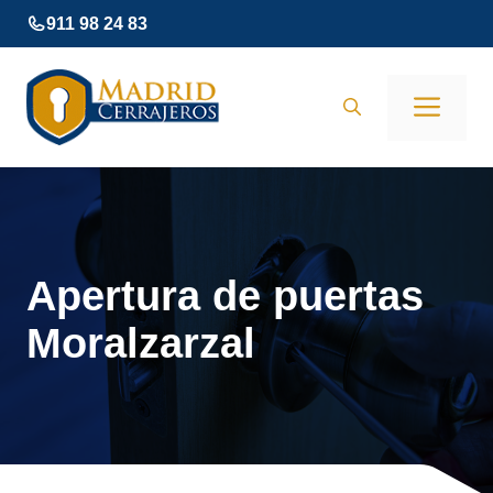
Saltar
911 98 24 83
al
contenido
Men
Apertura de puertas
Moralzarzal