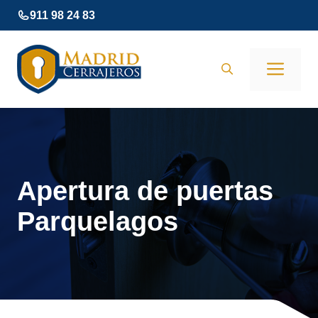
Saltar
911 98 24 83
al
contenido
Men
Apertura de puertas
Parquelagos