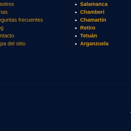
sotros
Salamanca
nas
Chamberí
eguntas frecuentes
Chamartín
og
Retiro
ntacto
Tetuán
pa del sitio
Arganzuela