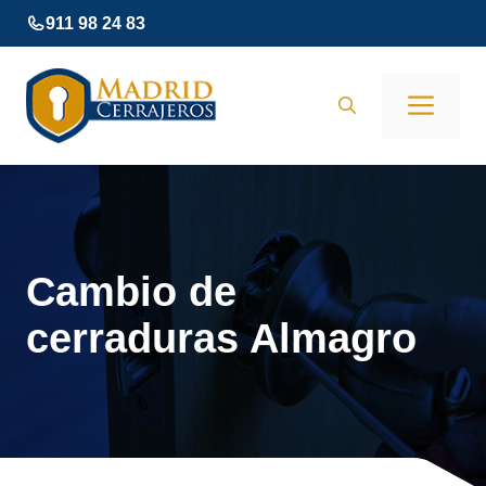
Saltar
911 98 24 83
al
contenido
Men
Cambio de
cerraduras Almagro