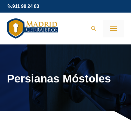
Saltar
911 98 24 83
al
contenido
Men
Persianas Móstoles