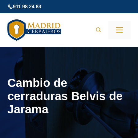
Saltar
911 98 24 83
al
contenido
Men
Cambio de
cerraduras Belvis de
Jarama