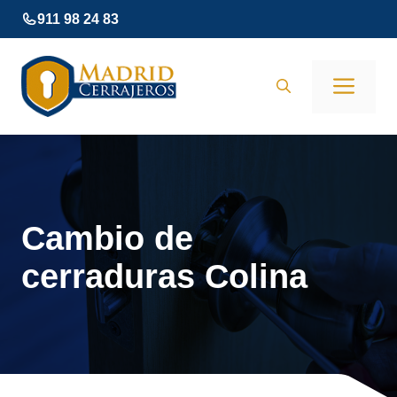
Saltar
911 98 24 83
al
contenido
Men
Cambio de
cerraduras Colina