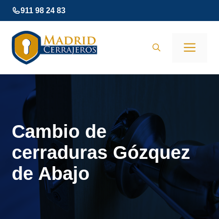
Saltar
911 98 24 83
al
contenido
Men
Cambio de
cerraduras Gózquez
de Abajo