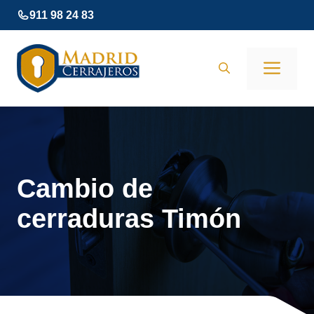
Saltar
911 98 24 83
al
contenido
Men
Cambio de
cerraduras Timón