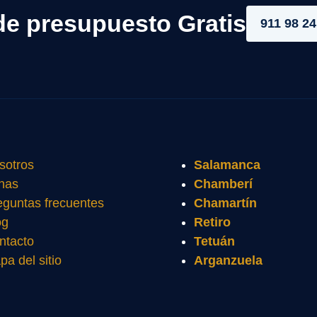
de presupuesto Gratis
911 98 24
sotros
Salamanca
nas
Chamberí
eguntas frecuentes
Chamartín
og
Retiro
ntacto
Tetuán
pa del sitio
Arganzuela