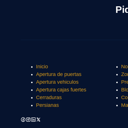
Pi
Inicio
No
Apertura de puertas
Zo
Apertura vehiculos
Pr
Apertura cajas fuertes
Bl
Cerraduras
Co
Persianas
Ma