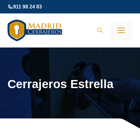
Saltar
911 98 24 83
al
contenido
Men
Cerrajeros Estrella